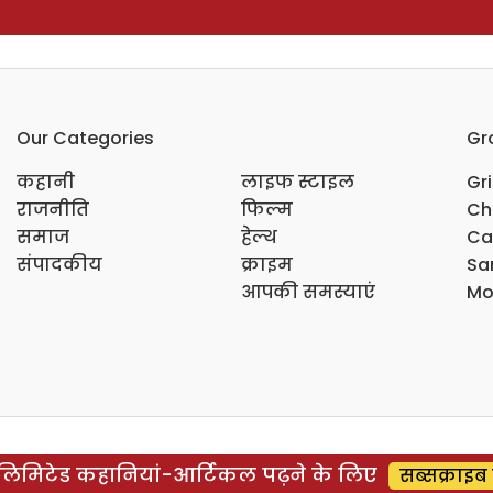
Our Categories
Gr
कहानी
लाइफ स्टाइल
Gr
राजनीति
फिल्म
Ch
समाज
हेल्थ
Ca
संपादकीय
क्राइम
Sar
आपकी समस्याएं
Mo
िमिटेड कहानियां-आर्टिकल पढ़ने के लिए
सब्सक्राइब 