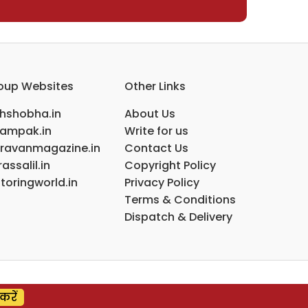
oup Websites
Other Links
ihshobha.in
About Us
ampak.in
Write for us
ravanmagazine.in
Contact Us
assalil.in
Copyright Policy
toringworld.in
Privacy Policy
Terms & Conditions
Dispatch & Delivery
करें