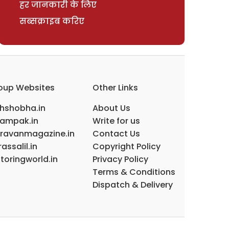
हर जानकारी के लिए
सब्सक्राइब करिए
oup Websites
Other Links
ihshobha.in
About Us
ampak.in
Write for us
ravanmagazine.in
Contact Us
assalil.in
Copyright Policy
toringworld.in
Privacy Policy
Terms & Conditions
Dispatch & Delivery