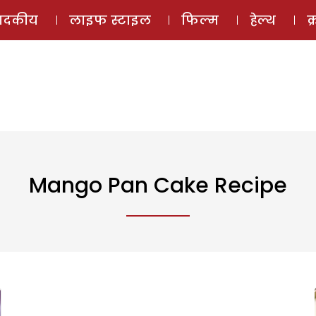
ई-मैगज़ीन
ऑडियो 
पादकीय
लाइफ स्टाइल
फिल्म
हेल्थ
क
Mango Pan Cake Recipe