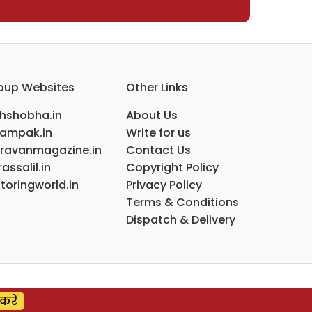
oup Websites
Other Links
ihshobha.in
About Us
ampak.in
Write for us
ravanmagazine.in
Contact Us
assalil.in
Copyright Policy
toringworld.in
Privacy Policy
Terms & Conditions
Dispatch & Delivery
करें