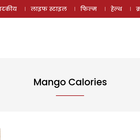
ई-मैगज़ीन
ऑडियो 
पादकीय
लाइफ स्टाइल
फिल्म
हेल्थ
क
Mango Calories