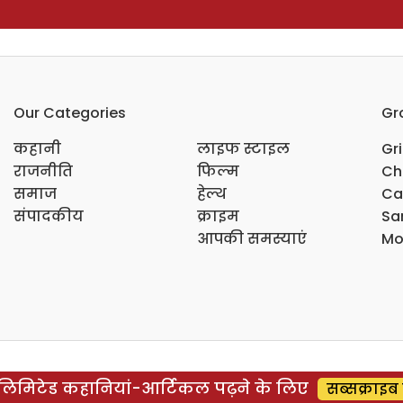
Our Categories
Gr
कहानी
लाइफ स्टाइल
Gr
राजनीति
फिल्म
Ch
समाज
हेल्थ
Ca
संपादकीय
क्राइम
Sar
आपकी समस्याएं
Mo
िमिटेड कहानियां-आर्टिकल पढ़ने के लिए
सब्सक्राइब 