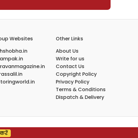
oup Websites
Other Links
ihshobha.in
About Us
ampak.in
Write for us
ravanmagazine.in
Contact Us
assalil.in
Copyright Policy
toringworld.in
Privacy Policy
Terms & Conditions
Dispatch & Delivery
करें