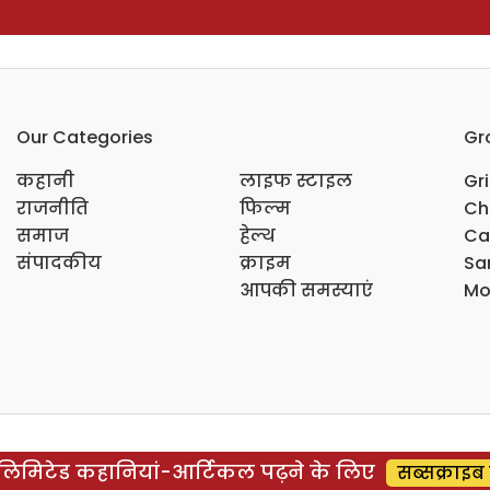
Our Categories
Gr
कहानी
लाइफ स्टाइल
Gr
राजनीति
फिल्म
Ch
समाज
हेल्थ
Ca
संपादकीय
क्राइम
Sar
आपकी समस्याएं
Mo
िमिटेड कहानियां-आर्टिकल पढ़ने के लिए
सब्सक्राइब 