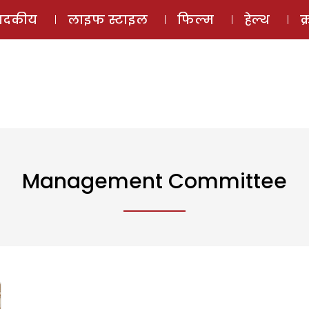
ई-मैगज़ीन
ऑडियो 
पादकीय
लाइफ स्टाइल
फिल्म
हेल्थ
क
Management Committee