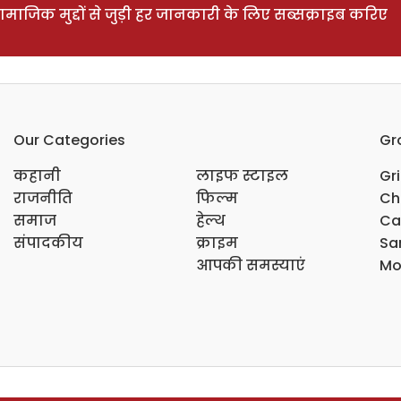
ाजिक मुद्दों से जुड़ी हर जानकारी के लिए सब्सक्राइब करिए
Our Categories
Gr
कहानी
लाइफ स्टाइल
Gr
राजनीति
फिल्म
Ch
समाज
हेल्थ
Ca
संपादकीय
क्राइम
Sar
आपकी समस्याएं
Mo