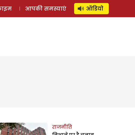
⚲
स्टोरी
लॉग इन
SUBSCRIBE
्राइम
आपकी समस्याएं
ऑडियो
राजनीति