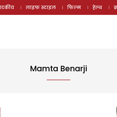
ई-मैगज़ीन
ऑडियो 
पादकीय
लाइफ स्टाइल
फिल्म
हेल्थ
क
Mamta Benarji