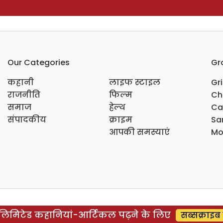
Our Categories
Gr
कहानी
लाइफ स्टाइल
Gr
राजनीति
फिल्म
Ch
समाज
हेल्थ
Ca
संपादकीय
क्राइम
Sar
आपकी समस्याएं
Mo
िमिटेड कहानियां-आर्टिकल पढ़ने के लिए
सब्सक्राइब 