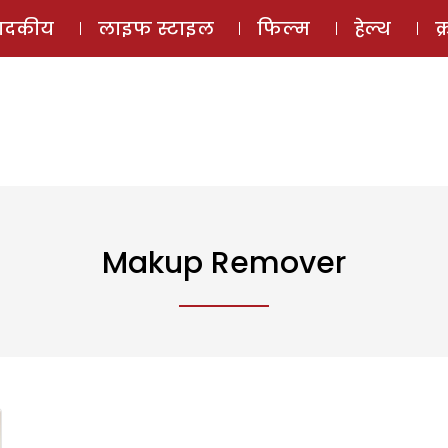
ई-मैगज़ीन
ऑडियो 
पादकीय
लाइफ स्टाइल
फिल्म
हेल्थ
क
Makup Remover