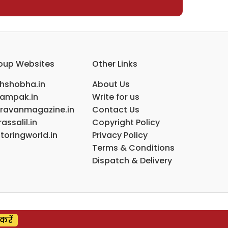
oup Websites
Other Links
ihshobha.in
About Us
ampak.in
Write for us
ravanmagazine.in
Contact Us
assalil.in
Copyright Policy
toringworld.in
Privacy Policy
Terms & Conditions
Dispatch & Delivery
करें