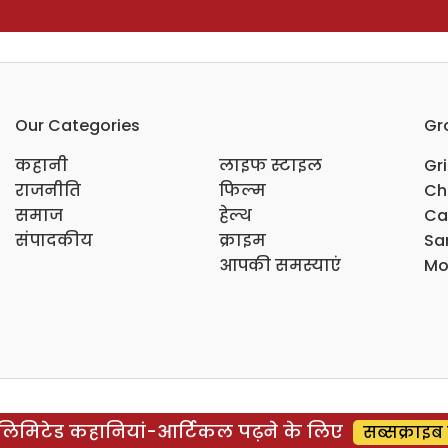
Our Categories
Gr
कहानी
लाइफ स्टाइल
Gr
राजनीति
फिल्म
Ch
समाज
हेल्थ
Ca
संपादकीय
क्राइम
Sar
आपकी समस्याएं
Mo
िमिटेड कहानियां-आर्टिकल पढ़ने के लिए
सब्सक्राइब 