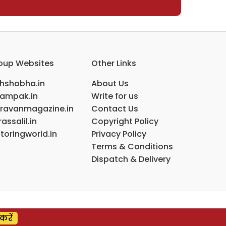
oup Websites
Other Links
ihshobha.in
About Us
ampak.in
Write for us
ravanmagazine.in
Contact Us
assalil.in
Copyright Policy
toringworld.in
Privacy Policy
Terms & Conditions
Dispatch & Delivery
करें