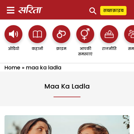
⚲
सब्सक्राइब
ऑडियो
कहानी
क्राइम
आपकी
राजनीति
सम
समस्याएं
Home
»
maa ka ladla
Maa Ka Ladla