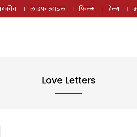
ई-मैगज़ीन
ऑडियो 
पादकीय
लाइफ स्टाइल
फिल्म
हेल्थ
क
Love Letters