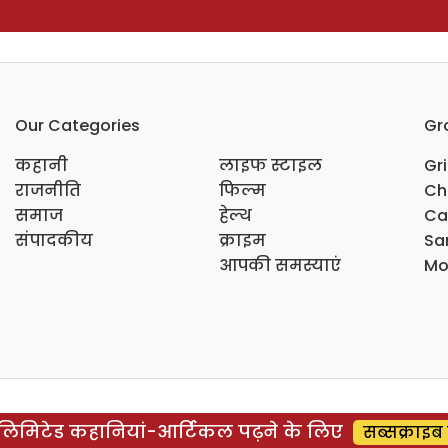
Our Categories
Gr
कहानी
लाइफ स्टाइल
Gr
राजनीति
फिल्म
Ch
समाज
हेल्थ
Ca
संपादकीय
क्राइम
Sar
आपकी समस्याएं
Mo
िमिटेड कहानियां-आर्टिकल पढ़ने के लिए
सब्सक्राइब 