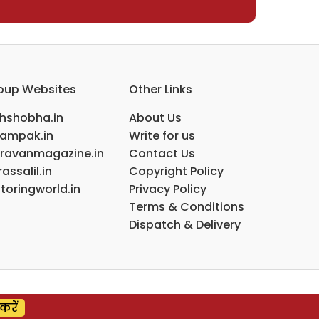
oup Websites
Other Links
ihshobha.in
About Us
ampak.in
Write for us
ravanmagazine.in
Contact Us
assalil.in
Copyright Policy
toringworld.in
Privacy Policy
Terms & Conditions
Dispatch & Delivery
करें