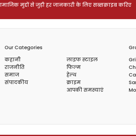
ाजिक मुद्दों से जुड़ी हर जानकारी के लिए सब्सक्राइब करिए
Our Categories
Gr
कहानी
लाइफ स्टाइल
Gr
राजनीति
फिल्म
Ch
समाज
हेल्थ
Ca
संपादकीय
क्राइम
Sar
आपकी समस्याएं
Mo