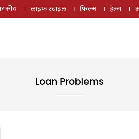
ई-मैगज़ीन
ऑडियो 
पादकीय
लाइफ स्टाइल
फिल्म
हेल्थ
क
Loan Problems