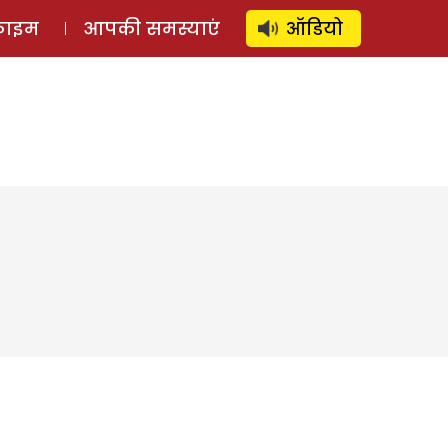
⚲
स्टोरी
लॉग इन
SUBSCRIBE
्राइम
आपकी समस्याएं
ऑडियो