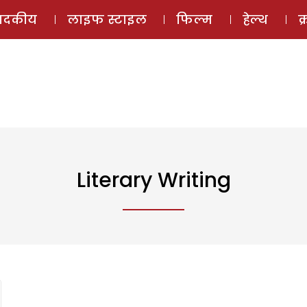
ई-मैगज़ीन
ऑडियो 
पादकीय
लाइफ स्टाइल
फिल्म
हेल्थ
क
Literary Writing