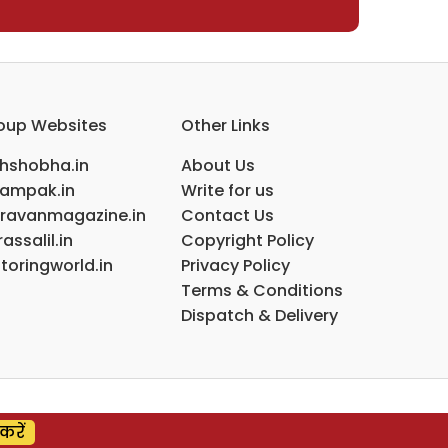
oup Websites
Other Links
ihshobha.in
About Us
ampak.in
Write for us
ravanmagazine.in
Contact Us
assalil.in
Copyright Policy
toringworld.in
Privacy Policy
Terms & Conditions
Dispatch & Delivery
करें