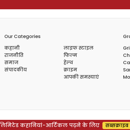
Our Categories
Gr
कहानी
लाइफ स्टाइल
Gr
राजनीति
फिल्म
Ch
समाज
हेल्थ
Ca
संपादकीय
क्राइम
Sar
आपकी समस्याएं
Mo
िमिटेड कहानियां-आर्टिकल पढ़ने के लिए
सब्सक्राइब 