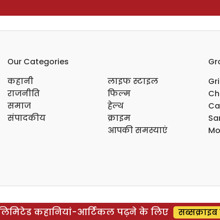
Our Categories
Gr
कहानी
लाइफ स्टाइल
Gr
राजनीति
फिल्म
Ch
समाज
हेल्थ
Ca
संपादकीय
क्राइम
Sar
आपकी समस्याएं
Mo
िमिटेड कहानियां-आर्टिकल पढ़ने के लिए
सब्सक्राइब 