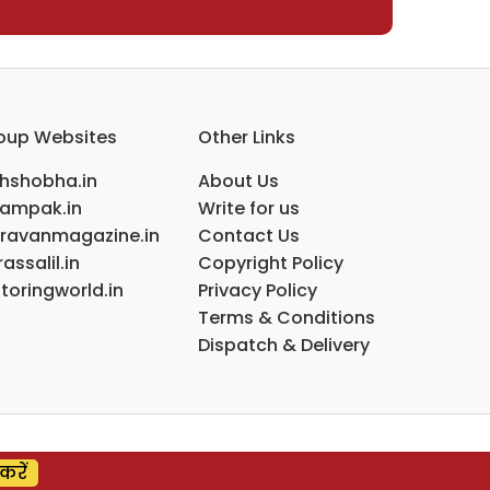
oup Websites
Other Links
ihshobha.in
About Us
ampak.in
Write for us
ravanmagazine.in
Contact Us
assalil.in
Copyright Policy
toringworld.in
Privacy Policy
Terms & Conditions
Dispatch & Delivery
करें