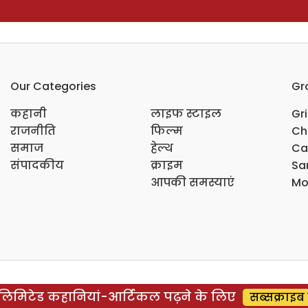
Our Categories
Gr
कहानी
लाइफ स्टाइल
Gr
राजनीति
फिल्म
Ch
समाज
हेल्थ
Ca
संपादकीय
क्राइम
Sar
आपकी समस्याएं
Mo
िमिटेड कहानियां-आर्टिकल पढ़ने के लिए
सब्सक्राइब 