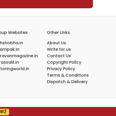
oup Websites
Other Links
ihshobha.in
About Us
ampak.in
Write for us
ravanmagazine.in
Contact Us
assalil.in
Copyright Policy
toringworld.in
Privacy Policy
Terms & Conditions
Dispatch & Delivery
करें