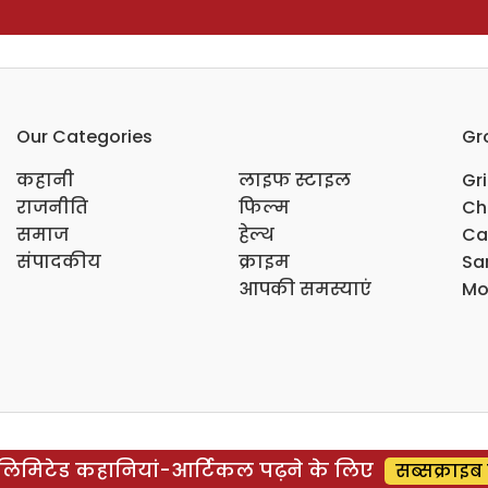
Our Categories
Gr
कहानी
लाइफ स्टाइल
Gr
राजनीति
फिल्म
Ch
समाज
हेल्थ
Ca
संपादकीय
क्राइम
Sar
आपकी समस्याएं
Mo
िमिटेड कहानियां-आर्टिकल पढ़ने के लिए
सब्सक्राइब 