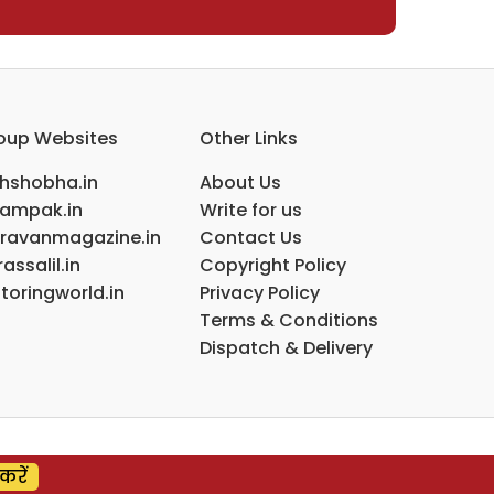
oup Websites
Other Links
ihshobha.in
About Us
ampak.in
Write for us
ravanmagazine.in
Contact Us
assalil.in
Copyright Policy
toringworld.in
Privacy Policy
Terms & Conditions
Dispatch & Delivery
करें