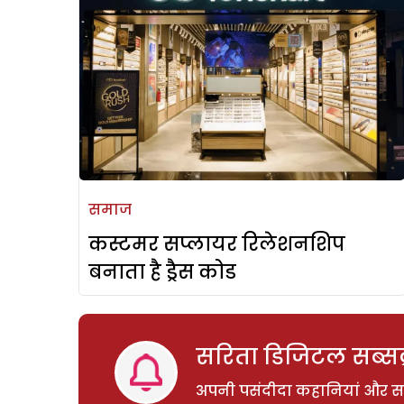
समाज
कस्टमर सप्लायर रिलेशनशिप
बनाता है ड्रैस कोड
सरिता डिजिटल सब्सक्
अपनी पसंदीदा कहानियां और साम