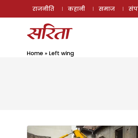
राजनीति
कहानी
समाज
सं
Home
»
Left wing