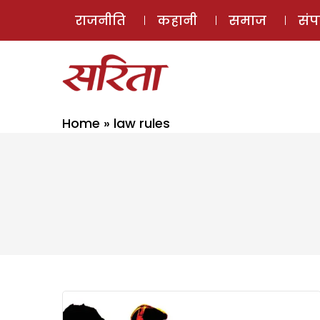
राजनीति
कहानी
समाज
सं
Home
»
law rules