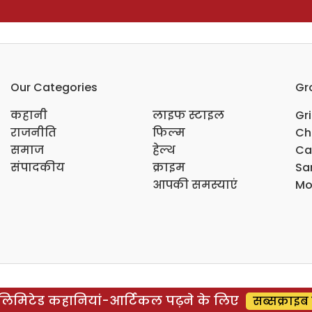
Our Categories
Gr
कहानी
लाइफ स्टाइल
Gr
राजनीति
फिल्म
Ch
समाज
हेल्थ
Ca
संपादकीय
क्राइम
Sar
आपकी समस्याएं
Mo
िमिटेड कहानियां-आर्टिकल पढ़ने के लिए
सब्सक्राइब 