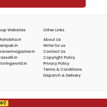
oup Websites
Other Links
ihshobha.in
About Us
ampak.in
Write for us
ravanmagazine.in
Contact Us
assalil.in
Copyright Policy
toringworld.in
Privacy Policy
Terms & Conditions
Dispatch & Delivery
करें