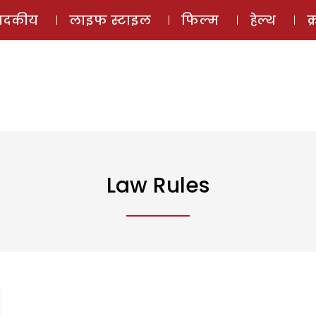
ई-मैगज़ीन
ऑडियो 
पादकीय
लाइफ स्टाइल
फिल्म
हेल्थ
क
Law Rules