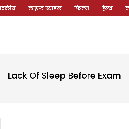
ई-मैगज़ीन
ऑडियो 
पादकीय
लाइफ स्टाइल
फिल्म
हेल्थ
क
Lack Of Sleep Before Exam