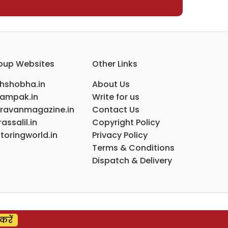
oup Websites
Other Links
ihshobha.in
About Us
ampak.in
Write for us
ravanmagazine.in
Contact Us
assalil.in
Copyright Policy
toringworld.in
Privacy Policy
Terms & Conditions
Dispatch & Delivery
करें