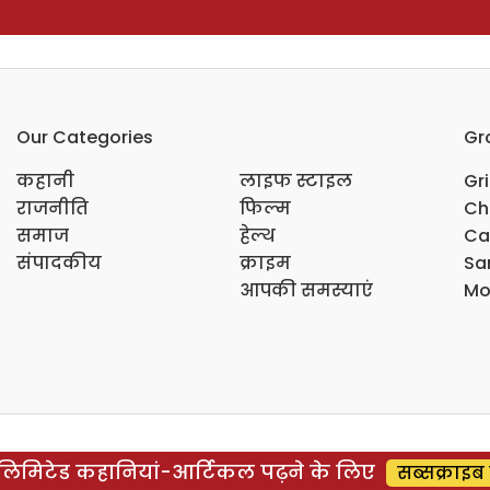
Our Categories
Gr
कहानी
लाइफ स्टाइल
Gr
राजनीति
फिल्म
Ch
समाज
हेल्थ
Ca
संपादकीय
क्राइम
Sar
आपकी समस्याएं
Mo
िमिटेड कहानियां-आर्टिकल पढ़ने के लिए
सब्सक्राइब 