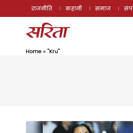
राजनीति
कहानी
समाज
सं
Home
»
"Kru"