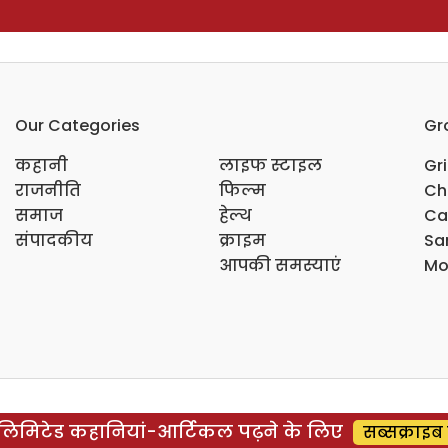
Our Categories
Gr
कहानी
लाइफ स्टाइल
Gr
राजनीति
फिल्म
Ch
समाज
हेल्थ
Ca
संपादकीय
क्राइम
Sar
आपकी समस्याएं
Mo
िमिटेड कहानियां-आर्टिकल पढ़ने के लिए
सब्सक्राइब 