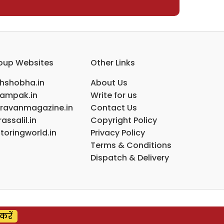
oup Websites
Other Links
ihshobha.in
About Us
ampak.in
Write for us
ravanmagazine.in
Contact Us
assalil.in
Copyright Policy
toringworld.in
Privacy Policy
Terms & Conditions
Dispatch & Delivery
करें