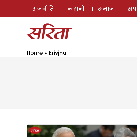
राजनीति
कहानी
समाज
सं
Home
»
krisjna