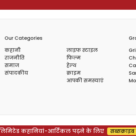
Our Categories
Gr
कहानी
लाइफ स्टाइल
Gr
राजनीति
फिल्म
Ch
समाज
हेल्थ
Ca
संपादकीय
क्राइम
Sar
आपकी समस्याएं
Mo
िमिटेड कहानियां-आर्टिकल पढ़ने के लिए
सब्सक्राइब 