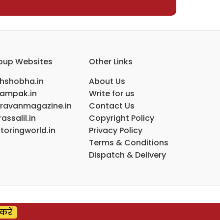
oup Websites
Other Links
ihshobha.in
About Us
ampak.in
Write for us
ravanmagazine.in
Contact Us
assalil.in
Copyright Policy
toringworld.in
Privacy Policy
Terms & Conditions
Dispatch & Delivery
करें