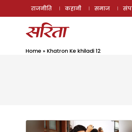
राजनीति
कहानी
समाज
सं
Home
»
Khatron Ke khiladi 12