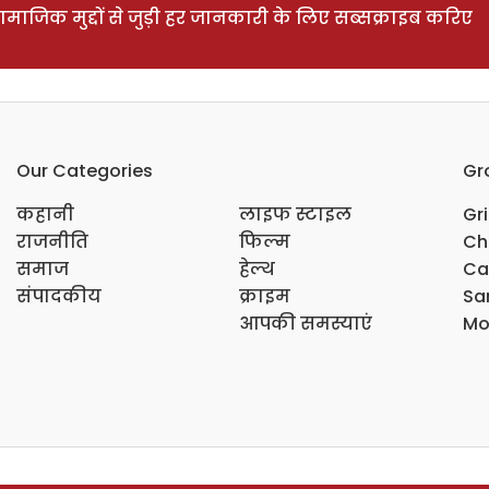
ाजिक मुद्दों से जुड़ी हर जानकारी के लिए सब्सक्राइब करिए
Our Categories
Gr
कहानी
लाइफ स्टाइल
Gr
राजनीति
फिल्म
Ch
समाज
हेल्थ
Ca
संपादकीय
क्राइम
Sar
आपकी समस्याएं
Mo