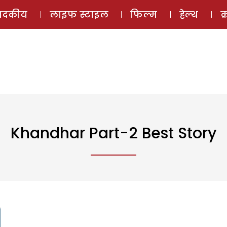
ई-मैगज़ीन
ऑडियो 
पादकीय
लाइफ स्टाइल
फिल्म
हेल्थ
क
Khandhar Part-2 Best Story