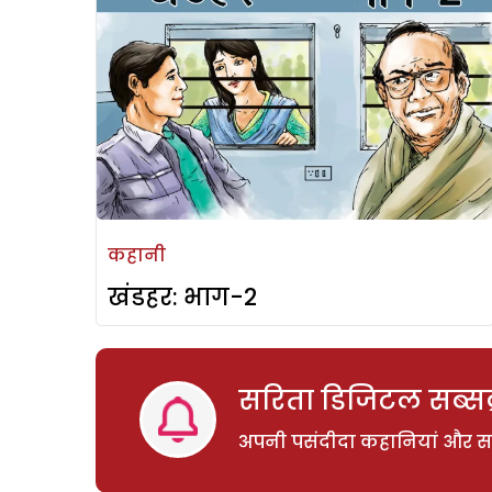
कहानी
खंडहर: भाग-2
सरिता डिजिटल सब्सक्
अपनी पसंदीदा कहानियां और साम