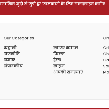
ाजिक मुद्दों से जुड़ी हर जानकारी के लिए सब्सक्राइब करिए
Our Categories
Gr
कहानी
लाइफ स्टाइल
Gr
राजनीति
फिल्म
Ch
समाज
हेल्थ
Ca
संपादकीय
क्राइम
Sar
आपकी समस्याएं
Mo