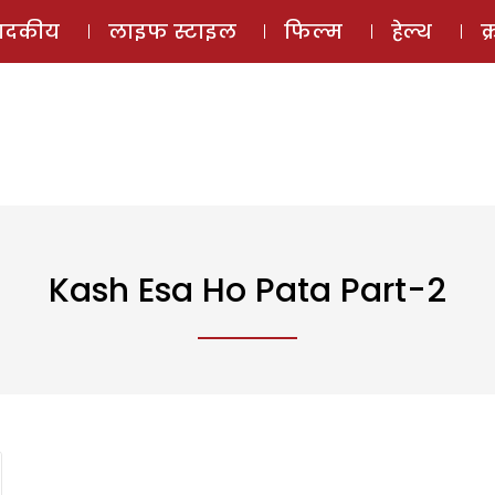
ई-मैगज़ीन
ऑडियो 
पादकीय
लाइफ स्टाइल
फिल्म
हेल्थ
क
Kash Esa Ho Pata Part-2