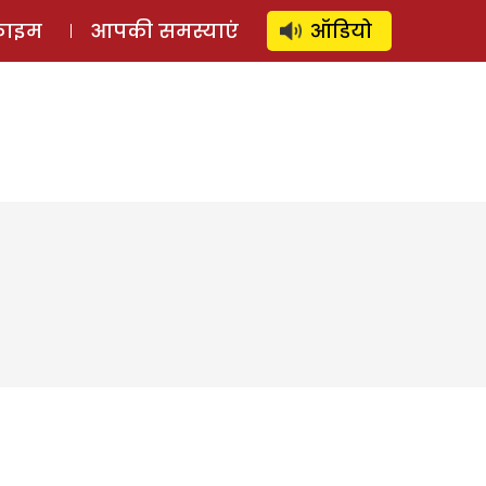
⚲
स्टोरी
लॉग इन
SUBSCRIBE
्राइम
आपकी समस्याएं
ऑडियो