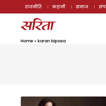
राजनीति
कहानी
समाज
सं
Home
»
karan bipasa