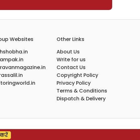
oup Websites
Other Links
ihshobha.in
About Us
ampak.in
Write for us
ravanmagazine.in
Contact Us
assalil.in
Copyright Policy
toringworld.in
Privacy Policy
Terms & Conditions
Dispatch & Delivery
करें