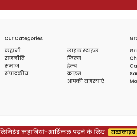
Our Categories
Gr
कहानी
लाइफ स्टाइल
Gr
राजनीति
फिल्म
Ch
समाज
हेल्थ
Ca
संपादकीय
क्राइम
Sar
आपकी समस्याएं
Mo
िमिटेड कहानियां-आर्टिकल पढ़ने के लिए
सब्सक्राइब 