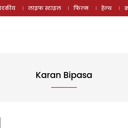
ई-मैगज़ीन
ऑडियो 
पादकीय
लाइफ स्टाइल
फिल्म
हेल्थ
क
Karan Bipasa