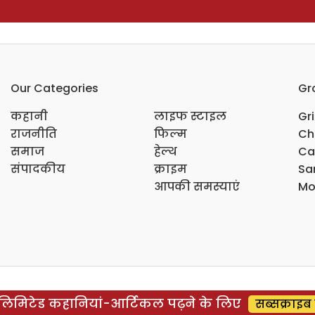
Our Categories
Gr
कहानी
लाइफ स्टाइल
Gr
राजनीति
फिल्म
Ch
समाज
हेल्थ
Ca
संपादकीय
क्राइम
Sar
आपकी समस्याएं
Mo
िमिटेड कहानियां-आर्टिकल पढ़ने के लिए
सब्सक्राइब 