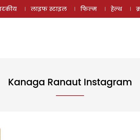
ई-मैगज़ीन
ऑडियो 
पादकीय
लाइफ स्टाइल
फिल्म
हेल्थ
क
Kanaga Ranaut Instagram