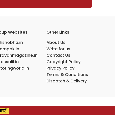
oup Websites
Other Links
ihshobha.in
About Us
ampak.in
Write for us
ravanmagazine.in
Contact Us
assalil.in
Copyright Policy
toringworld.in
Privacy Policy
Terms & Conditions
Dispatch & Delivery
करें