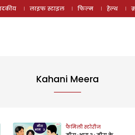
ई-मैगज़ीन
ऑडियो 
पादकीय
लाइफ स्टाइल
फिल्म
हेल्थ
क
Kahani Meera
फैमिली स्टोरीज