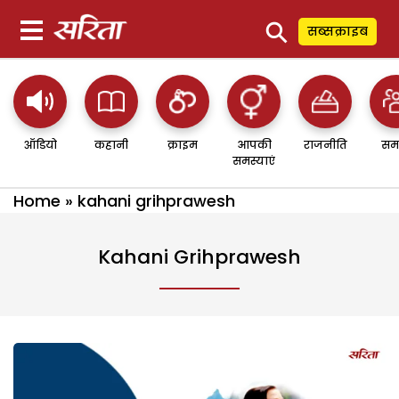
⚲
सब्सक्राइब
ऑडियो
कहानी
क्राइम
आपकी
राजनीति
सम
समस्याएं
Home
»
kahani grihprawesh
Kahani Grihprawesh