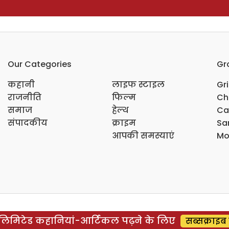
Our Categories
Gr
कहानी
लाइफ स्टाइल
Gr
राजनीति
फिल्म
Ch
समाज
हेल्थ
Ca
संपादकीय
क्राइम
Sar
आपकी समस्याएं
Mo
िमिटेड कहानियां-आर्टिकल पढ़ने के लिए
सब्सक्राइब 