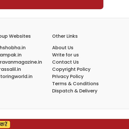
oup Websites
Other Links
ihshobha.in
About Us
ampak.in
Write for us
ravanmagazine.in
Contact Us
assalil.in
Copyright Policy
toringworld.in
Privacy Policy
Terms & Conditions
Dispatch & Delivery
करें