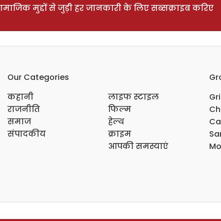
ाजिक मुद्दों से जुड़ी हर जानकारी के लिए सब्सक्राइब करिए
Our Categories
Gr
कहानी
लाइफ स्टाइल
Gr
राजनीति
फिल्म
Ch
समाज
हेल्थ
Ca
संपादकीय
क्राइम
Sar
आपकी समस्याएं
Mo