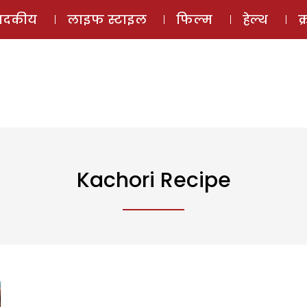
ई-मैगज़ीन
ऑडियो 
पादकीय
लाइफ स्टाइल
फिल्म
हेल्थ
क
Kachori Recipe