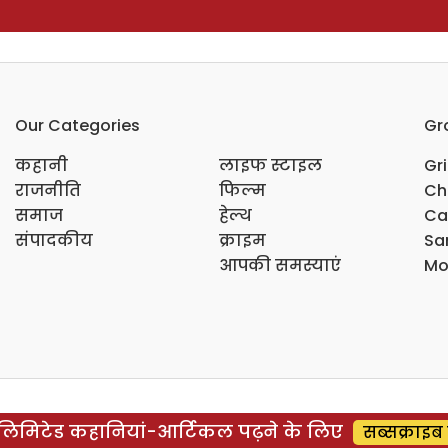
Our Categories
Gr
कहानी
लाइफ स्टाइल
Gr
राजनीति
फिल्म
Ch
समाज
हेल्थ
Ca
संपादकीय
क्राइम
Sar
आपकी समस्याएं
Mo
िमिटेड कहानियां-आर्टिकल पढ़ने के लिए
सब्सक्राइब 