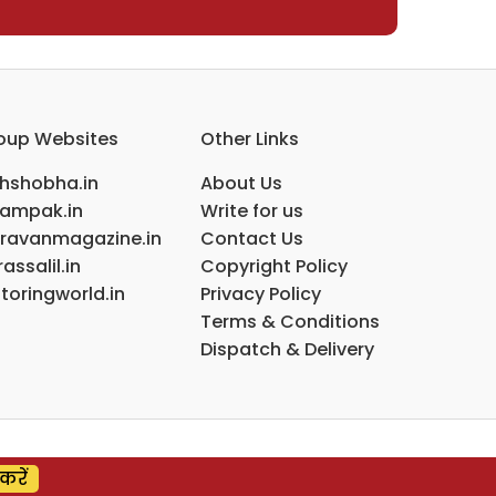
oup Websites
Other Links
ihshobha.in
About Us
ampak.in
Write for us
ravanmagazine.in
Contact Us
assalil.in
Copyright Policy
toringworld.in
Privacy Policy
Terms & Conditions
Dispatch & Delivery
करें