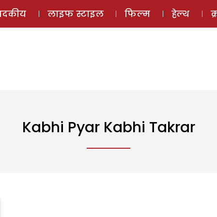
ई-मैगज़ीन
ऑडियो 
पादकीय
लाइफ स्टाइल
फिल्म
हेल्थ
क
Kabhi Pyar Kabhi Takrar