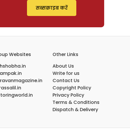
सब्सक्राइब करें
oup Websites
Other Links
ihshobha.in
About Us
ampak.in
Write for us
ravanmagazine.in
Contact Us
assalil.in
Copyright Policy
toringworld.in
Privacy Policy
Terms & Conditions
Dispatch & Delivery