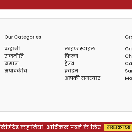
Our Categories
Gr
कहानी
लाइफ स्टाइल
Gr
राजनीति
फिल्म
Ch
समाज
हेल्थ
Ca
संपादकीय
क्राइम
Sar
आपकी समस्याएं
Mo
िमिटेड कहानियां-आर्टिकल पढ़ने के लिए
सब्सक्राइब 