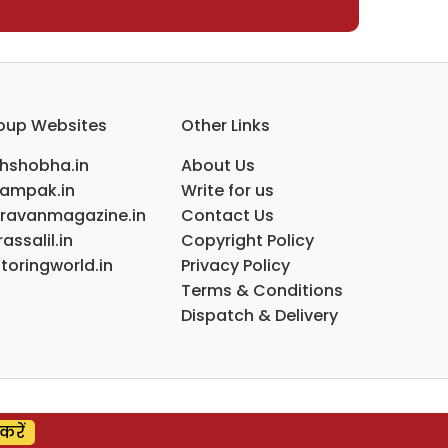
oup Websites
Other Links
ihshobha.in
About Us
ampak.in
Write for us
ravanmagazine.in
Contact Us
assalil.in
Copyright Policy
toringworld.in
Privacy Policy
Terms & Conditions
Dispatch & Delivery
करें