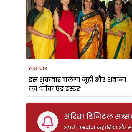
समाचार
इस शुक्रवार चलेगा जूही और शबाना
का ‘चॉक एंड डस्टर’
सरिता डिजिटल सब्सक्
अपनी पसंदीदा कहानियां और साम