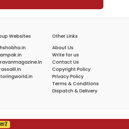
oup Websites
Other Links
ihshobha.in
About Us
ampak.in
Write for us
ravanmagazine.in
Contact Us
assalil.in
Copyright Policy
toringworld.in
Privacy Policy
Terms & Conditions
Dispatch & Delivery
करें