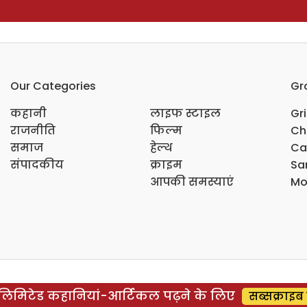
Our Categories
Gr
कहानी
लाइफ स्टाइल
Gr
राजनीति
फिल्म
Ch
समाज
हेल्थ
Ca
संपादकीय
क्राइम
Sar
आपकी समस्याएं
Mo
िमिटेड कहानियां-आर्टिकल पढ़ने के लिए
सब्सक्राइब 