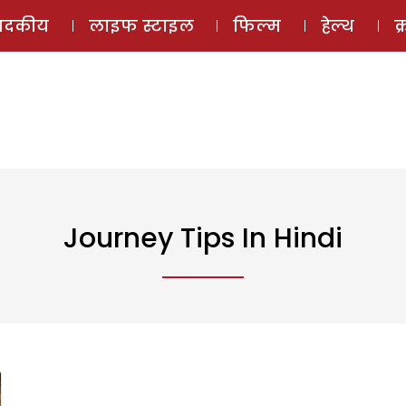
ई-मैगज़ीन
ऑडियो 
पादकीय
लाइफ स्टाइल
फिल्म
हेल्थ
क
Journey Tips In Hindi