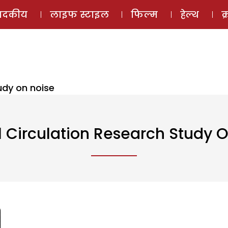
ई-मैगज़ीन
ऑडियो 
पादकीय
लाइफ स्टाइल
फिल्म
हेल्थ
क
udy on noise
 Circulation Research Study 