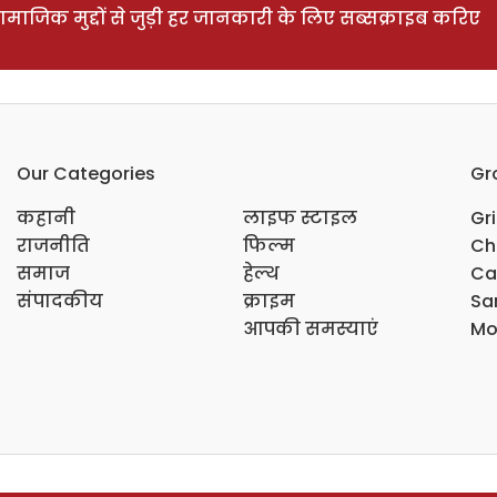
ाजिक मुद्दों से जुड़ी हर जानकारी के लिए सब्सक्राइब करिए
Our Categories
Gr
कहानी
लाइफ स्टाइल
Gr
राजनीति
फिल्म
Ch
समाज
हेल्थ
Ca
संपादकीय
क्राइम
Sar
आपकी समस्याएं
Mo