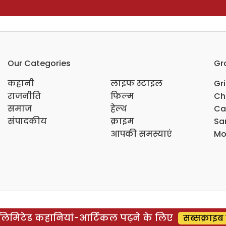
Our Categories
Gr
कहानी
लाइफ स्टाइल
Gr
राजनीति
फिल्म
Ch
समाज
हेल्थ
Ca
संपादकीय
क्राइम
Sar
आपकी समस्याएं
Mo
िमिटेड कहानियां-आर्टिकल पढ़ने के लिए
सब्सक्राइब 