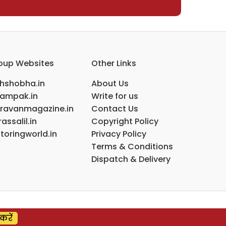
oup Websites
Other Links
ihshobha.in
About Us
ampak.in
Write for us
ravanmagazine.in
Contact Us
assalil.in
Copyright Policy
toringworld.in
Privacy Policy
Terms & Conditions
Dispatch & Delivery
करें