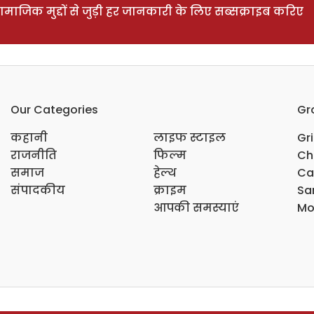
ाजिक मुद्दों से जुड़ी हर जानकारी के लिए सब्सक्राइब करिए
Our Categories
Gr
कहानी
लाइफ स्टाइल
Gr
राजनीति
फिल्म
Ch
समाज
हेल्थ
Ca
संपादकीय
क्राइम
Sar
आपकी समस्याएं
Mo