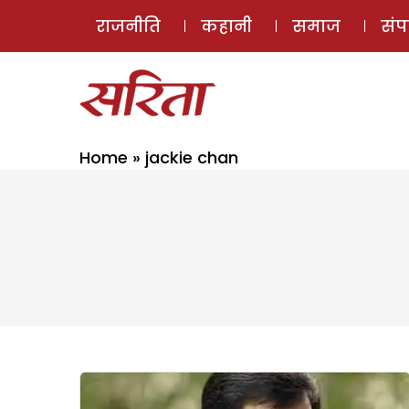
राजनीति
कहानी
समाज
सं
Home
»
jackie chan