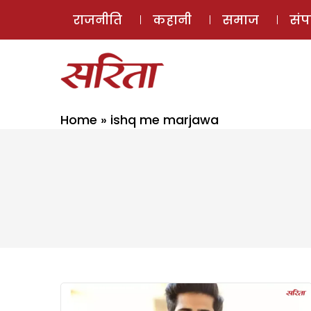
राजनीति
कहानी
समाज
सं
Home
»
ishq me marjawa