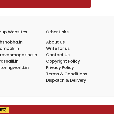
oup Websites
Other Links
ihshobha.in
About Us
ampak.in
Write for us
ravanmagazine.in
Contact Us
assalil.in
Copyright Policy
toringworld.in
Privacy Policy
Terms & Conditions
Dispatch & Delivery
करें