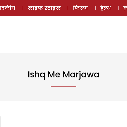
ई-मैगज़ीन
ऑडियो 
पादकीय
लाइफ स्टाइल
फिल्म
हेल्थ
क
Ishq Me Marjawa