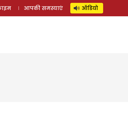
⚲
स्टोरी
लॉग इन
SUBSCRIBE
्राइम
आपकी समस्याएं
ऑडियो