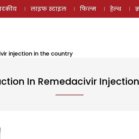
ई-मैगज़ीन
ऑडियो 
पादकीय
लाइफ स्टाइल
फिल्म
हेल्थ
क
ir injection in the country
ction In Remedacivir Injectio