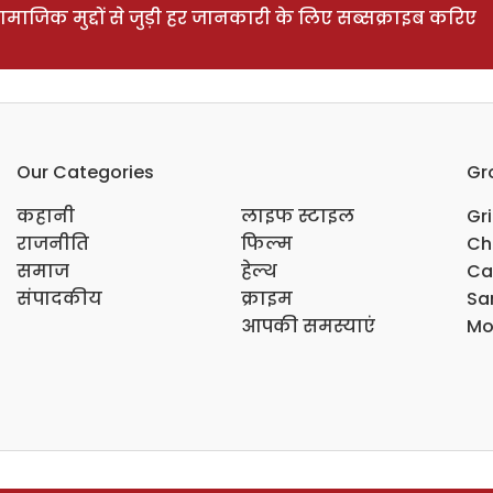
ाजिक मुद्दों से जुड़ी हर जानकारी के लिए सब्सक्राइब करिए
Our Categories
Gr
कहानी
लाइफ स्टाइल
Gr
राजनीति
फिल्म
Ch
समाज
हेल्थ
Ca
संपादकीय
क्राइम
Sar
आपकी समस्याएं
Mo