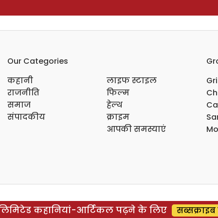
Our Categories
Gr
कहानी
लाइफ स्टाइल
Gr
राजनीति
फिल्म
Ch
समाज
हेल्थ
Ca
संपादकीय
क्राइम
Sar
आपकी समस्याएं
Mo
िमिटेड कहानियां-आर्टिकल पढ़ने के लिए
सब्सक्राइब 