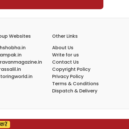
oup Websites
Other Links
ihshobha.in
About Us
ampak.in
Write for us
ravanmagazine.in
Contact Us
assalil.in
Copyright Policy
toringworld.in
Privacy Policy
Terms & Conditions
Dispatch & Delivery
करें