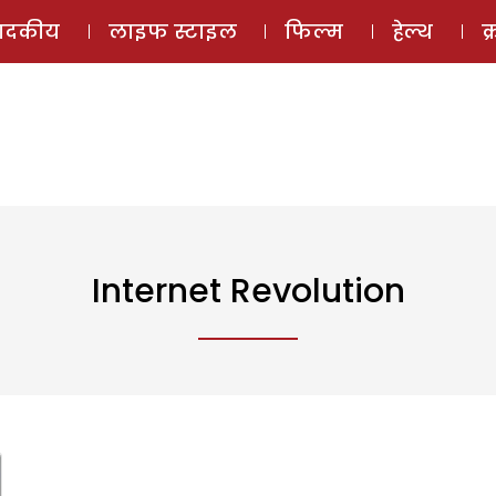
ई-मैगज़ीन
ऑडियो 
पादकीय
लाइफ स्टाइल
फिल्म
हेल्थ
क
Internet Revolution