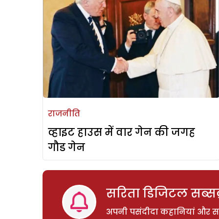
राजनीति
व्हाइट हाउस में वार गेन की जगह
गौड गेन
सरिता डिजिटल सब्सक्
अपनी पसंदीदा कहानियां और साम