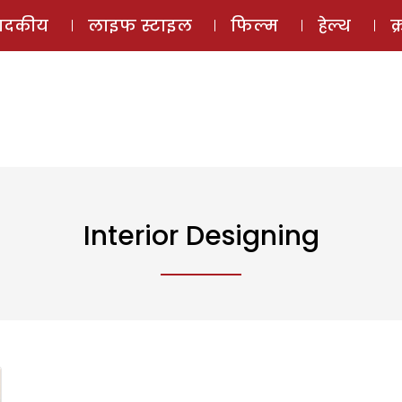
ई-मैगज़ीन
ऑडियो 
पादकीय
लाइफ स्टाइल
फिल्म
हेल्थ
क
Interior Designing