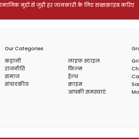
ाजिक मुद्दों से जुड़ी हर जानकारी के लिए सब्सक्राइब करिए
Our Categories
Gr
कहानी
लाइफ स्टाइल
Gr
राजनीति
फिल्म
Ch
समाज
हेल्थ
Ca
संपादकीय
क्राइम
Sar
आपकी समस्याएं
Mo