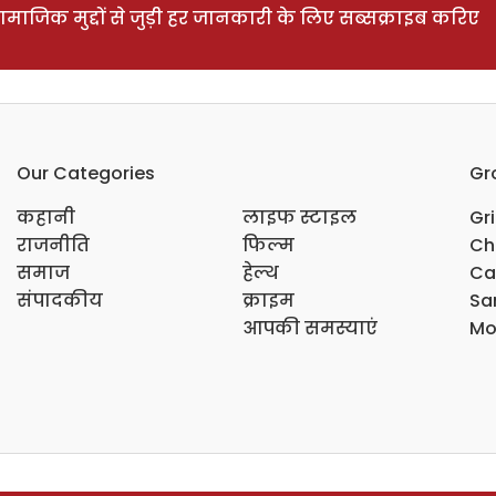
ाजिक मुद्दों से जुड़ी हर जानकारी के लिए सब्सक्राइब करिए
Our Categories
Gr
कहानी
लाइफ स्टाइल
Gr
राजनीति
फिल्म
Ch
समाज
हेल्थ
Ca
संपादकीय
क्राइम
Sar
आपकी समस्याएं
Mo