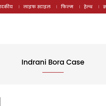
ई-मैगज़ीन
ऑडियो 
पादकीय
लाइफ स्टाइल
फिल्म
हेल्थ
क
Indrani Bora Case