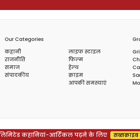
Our Categories
Gr
कहानी
लाइफ स्टाइल
Gr
राजनीति
फिल्म
Ch
समाज
हेल्थ
Ca
संपादकीय
क्राइम
Sar
आपकी समस्याएं
Mo
िमिटेड कहानियां-आर्टिकल पढ़ने के लिए
सब्सक्राइब 