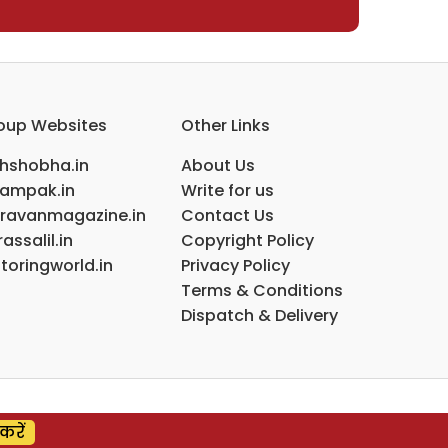
oup Websites
Other Links
ihshobha.in
About Us
ampak.in
Write for us
ravanmagazine.in
Contact Us
assalil.in
Copyright Policy
toringworld.in
Privacy Policy
Terms & Conditions
Dispatch & Delivery
करें