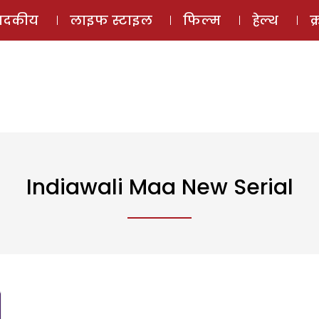
ई-मैगज़ीन
ऑडियो 
पादकीय
लाइफ स्टाइल
फिल्म
हेल्थ
क
Indiawali Maa New Serial